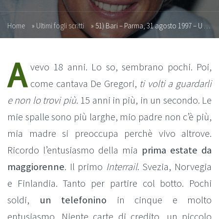
Home
»
Ultimi fogli scritti
»
51) Bari – Parma, 31 agosto 1997 – U Bàr iè fort
A
vevo 18 anni. Lo so, sembrano pochi. Poi,
come cantava De Gregori,
ti volti a guardarli
e non lo trovi più
. 15 anni in più, in un secondo. Le
mie spalle sono più larghe, mio padre non c’è più,
mia madre si preoccupa perchè vivo altrove.
Ricordo l’entusiasmo della mia
prima estate da
maggiorenne
. Il primo
Interrail
. Svezia, Norvegia
e Finlandia. Tanto per partire col botto. Pochi
soldi,
un telefonino
in cinque e molto
entusiasmo. Niente carte di credito, un piccolo