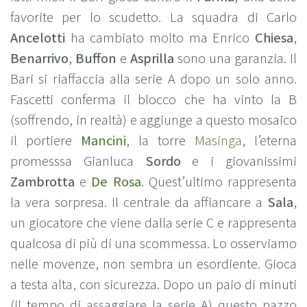
favorite per lo scudetto. La squadra di Carlo
Ancelotti
ha cambiato molto ma Enrico
Chiesa
,
Benarrivo
,
Buffon
e
Asprilla
sono una garanzia. Il
Bari si riaffaccia alla serie A dopo un solo anno.
Fascetti conferma il blocco che ha vinto la B
(soffrendo, in realtà) e aggiunge a questo mosaico
il portiere
Mancini
, la torre
Masinga
, l’eterna
promesssa Gianluca
Sordo
e i giovanissimi
Zambrotta
e
De Rosa
. Quest’ultimo rappresenta
la vera sorpresa. Il centrale da affiancare a
Sala
,
un giocatore che viene dalla serie C e rappresenta
qualcosa di più di una scommessa. Lo osserviamo
nelle movenze, non sembra un esordiente. Gioca
a testa alta, con sicurezza. Dopo un paio di minuti
(il tempo di assaggiare la serie A) questo pazzo