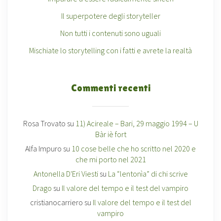
Il superpotere degli storyteller
Non tutti i contenuti sono uguali
Mischiate lo storytelling con i fatti e avrete la realtà
Commenti recenti
Rosa Trovato
su
11) Acireale – Bari, 29 maggio 1994 – U
Bàr iè fort
Alfa Impuro
su
10 cose belle che ho scritto nel 2020 e
che mi porto nel 2021
Antonella D'Eri Viesti
su
La “lentonìa” di chi scrive
Drago
su
Il valore del tempo e il test del vampiro
cristianocarriero
su
Il valore del tempo e il test del
vampiro