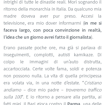
intrighi di tutte le dinastie reali. Morì sognando il
ritorno della monarchia in Italia. Da qualcuno mia
madre doveva aver pur preso. Accesi la
televisione, era mio dover informarmi (
in me si
faceva largo, con poca convinzione in realtà,
l’idea che un giorno avrei fatto il giornalista
).
Erano passate poche ore, ma già si parlava di
inseguimenti, complotti, autisti kamikaze. Di
colpo le immagini di un’auto distrutta,
accartocciata. Certe volte fama, soldi e potenza
non possono nulla. La vita di quella principessa
era volata via, in una notte d’estate. “
Cristiano
andiamo –
dice mio padre –
troveremo traffico
sulla 100
“. E io ritorno a pensare alla partita, ai
fatti miei. Il Bari gioca contro il
Parma
, una delle