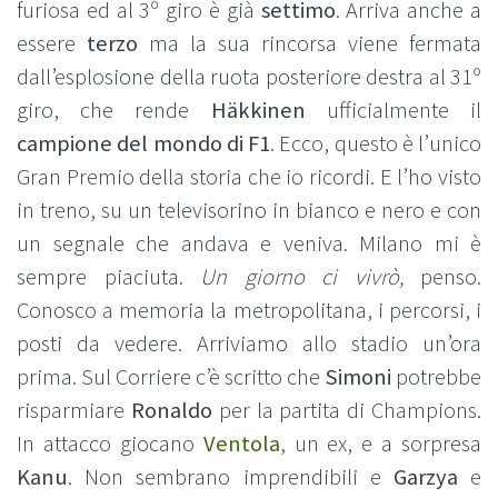
furiosa ed al 3º giro è già
settimo
. Arriva anche a
essere
terzo
ma la sua rincorsa viene fermata
dall’esplosione della ruota posteriore destra al 31º
giro, che rende
Häkkinen
ufficialmente il
campione del mondo di F1
. Ecco, questo è l’unico
Gran Premio della storia che io ricordi. E l’ho visto
in treno, su un televisorino in bianco e nero e con
un segnale che andava e veniva. Milano mi è
sempre piaciuta.
Un giorno ci vivrò,
penso.
Conosco a memoria la metropolitana, i percorsi, i
posti da vedere. Arriviamo allo stadio un’ora
prima. Sul Corriere c’è scritto che
Simoni
potrebbe
risparmiare
Ronaldo
per la partita di Champions.
In attacco giocano
Ventola
, un ex, e a sorpresa
Kanu
. Non sembrano imprendibili e
Garzya
e