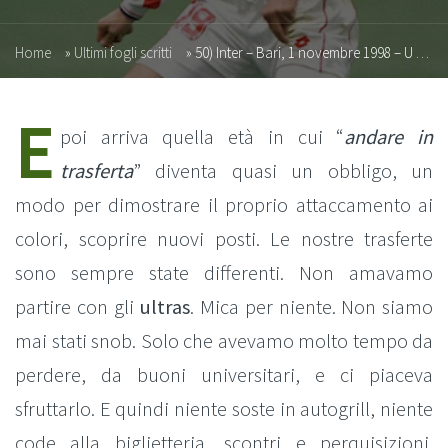
Home
»
Ultimi fogli scritti
»
50) Inter – Bari, 1 novembre 1998 – U bàr iè fort (?)
E
poi arriva quella età in cui “
andare in
trasferta
” diventa quasi un obbligo, un
modo per dimostrare il proprio attaccamento ai
colori, scoprire nuovi posti. Le nostre trasferte
sono sempre state differenti. Non amavamo
partire con gli
ultras
. Mica per niente. Non siamo
mai stati snob. Solo che avevamo molto tempo da
perdere, da buoni universitari, e ci piaceva
sfruttarlo. E quindi niente soste in autogrill, niente
code alla biglietteria, scontri e perquisizioni.