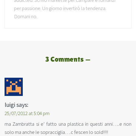
addicted. Scrivo markette per campare e romanzi
per passione. Un giorno invertirò la tendenza.
Domani no.
3 Comments —
luigi
says:
25/07/2012 at 5:04 pm
ma Zambratta si e’ fatto una plastica in questi anni…..e non
solo ma anche le sopracciglia….c fescen lo sold!!!!