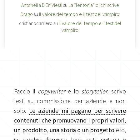
Antonella D'Eri Viesti
su
La “lentonìa” di chi scrive
Drago
su
Il valore del tempo e il test del vampiro
cristianocarriero
su
Il valore del tempo e il test del
vampiro
Faccio il
copywriter
e lo
storyteller
: scrivo
testi su commissione per aziende e non
solo.
Le aziende mi pagano per scrivere
contenuti che promuovano i propri valori,
un prodotto, una storia o un progetto
e io,
in cambio, fornisco loro testi invitanti e