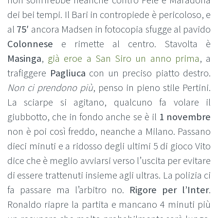
non soffrirebbe neanche contro Pelè e Maradona
dei bei tempi. Il Bari in contropiede è pericoloso, e
al
75′
ancora Madsen in fotocopia sfugge al pavido
Colonnese
e rimette al centro. Stavolta è
Masinga
,
già eroe a San Siro un anno prima
, a
trafiggere
Pagliuca
con un preciso piatto destro.
Non ci prendono più
, penso in pieno stile Pertini.
La sciarpe si agitano, qualcuno fa volare il
giubbotto, che in fondo anche se è il
1 novembre
non è poi così freddo, neanche a Milano. Passano
dieci minuti e a ridosso degli ultimi 5 di gioco Vito
dice che è meglio avviarsi verso l’uscita per evitare
di essere trattenuti insieme agli ultras. La polizia ci
fa passare ma l’arbitro no.
Rigore per l’Inter
.
Ronaldo riapre la partita e mancano 4 minuti più