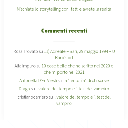
Mischiate lo storytelling con i fatti e avrete la realtà
Commenti recenti
Rosa Trovato
su
11) Acireale – Bari, 29 maggio 1994 – U
Bàr iè fort
Alfa Impuro
su
10 cose belle che ho scritto nel 2020 e
che mi porto nel 2021
Antonella D'Eri Viesti
su
La “lentonìa” di chi scrive
Drago
su
Il valore del tempo e il test del vampiro
cristianocarriero
su
Il valore del tempo e il test del
vampiro