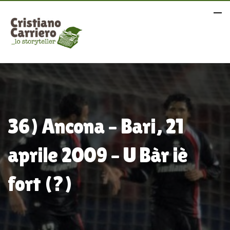
36) Ancona – Bari, 21
aprile 2009 – U Bàr iè
fort (?)