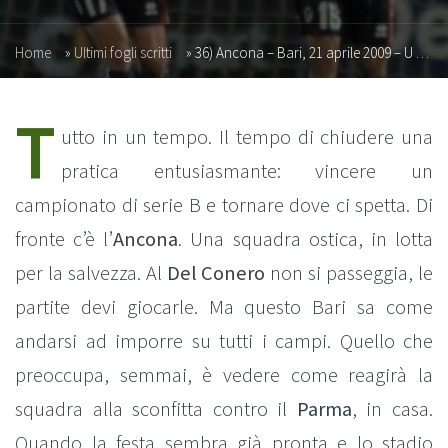
Home
»
Ultimi fogli scritti
»
36) Ancona – Bari, 21 aprile 2009 – U Bàr iè fort (?)
T
utto in un tempo. Il tempo di chiudere una
pratica entusiasmante: vincere un
campionato di serie B e tornare dove ci spetta. Di
fronte c’è l’
Ancona
. Una squadra ostica, in lotta
per la salvezza. Al
Del Conero
non si passeggia, le
partite devi giocarle. Ma questo Bari sa come
andarsi ad imporre su tutti i campi. Quello che
preoccupa, semmai, è vedere come reagirà la
squadra alla sconfitta contro il
Parma
, in casa.
Quando la festa sembra già pronta e lo stadio