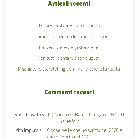
Articoli recenti
Tesoro, ci stiamo tiktokizzando
Imparare a essere radicalmente sinceri
Il superpotere degli storyteller
Non tutti i contenuti sono uguali
Mischiate lo storytelling con i fatti e avrete la realtà
Commenti recenti
Rosa Trovato
su
11) Acireale – Bari, 29 maggio 1994 – U
Bàr iè fort
Alfa Impuro
su
10 cose belle che ho scritto nel 2020 e
che mi porto nel 2021