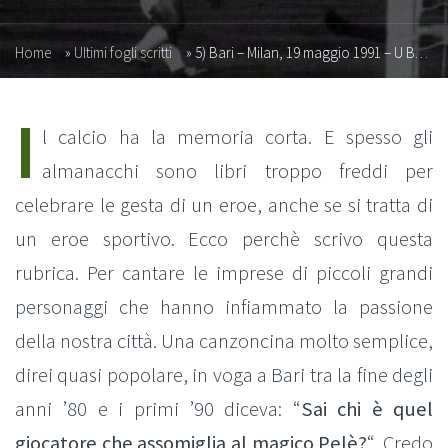
Home
»
Ultimi fogli scritti
»
5) Bari – Milan, 19 maggio 1991 – U Bàr iè fort
I
l calcio ha la memoria corta. E spesso gli
almanacchi sono libri troppo freddi per
celebrare le gesta di un eroe, anche se si tratta di
un eroe sportivo. Ecco perchè scrivo questa
rubrica. Per cantare le imprese di piccoli grandi
personaggi che hanno infiammato la passione
della nostra città. Una canzoncina molto semplice,
direi quasi popolare, in voga a Bari tra la fine degli
anni ’80 e i primi ’90 diceva: “
Sai chi è quel
giocatore che assomiglia al magico Pelè?
“. Credo