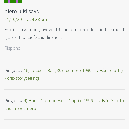
piero luisi
says:
24/10/2011 at 4:38 pm
Ero in curva nord, avevo 19 anni e ricordo le mie lacrime di
gioia al triplice fischio finale…
Rispondi
Pingback:
46) Lecce – Bari, 30 dicembre 1990 – U Bàr iè fort (?)
« cris-storytelling!
Pingback:
4) Bari – Cremonese, 14 aprile 1996 – U Bàr iè fort «
cristianocarriero