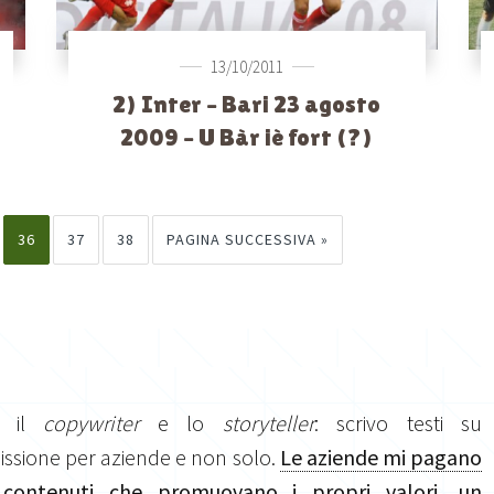
13/10/2011
2) Inter – Bari 23 agosto
2009 – U Bàr iè fort (?)
36
37
38
PAGINA SUCCESSIVA »
o il
copywriter
e lo
storyteller
: scrivo testi su
sione per aziende e non solo.
Le aziende mi pagano
 contenuti che promuovano i propri valori, un