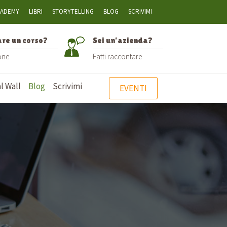
CADEMY
LIBRI
STORYTELLING
BLOG
SCRIVIMI
are un corso?
Sei un’azienda?
one
Fatti raccontare
l Wall
Blog
Scrivimi
EVENTI