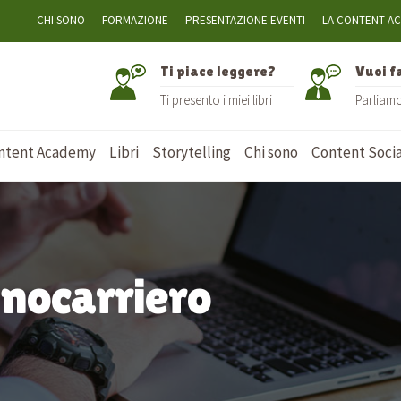
CHI SONO
FORMAZIONE
PRESENTAZIONE EVENTI
LA CONTENT A
Ti piace leggere?
Vuoi f
Ti presento i miei libri
Parliam
ntent Academy
Libri
Storytelling
Chi sono
Content Socia
anocarriero