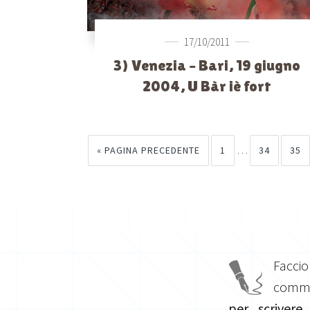
17/10/2011
3) Venezia – Bari, 19 giugno
2004, U Bàr iè fort
…
« PAGINA PRECEDENTE
1
34
35
Facci
commis
per scrivere