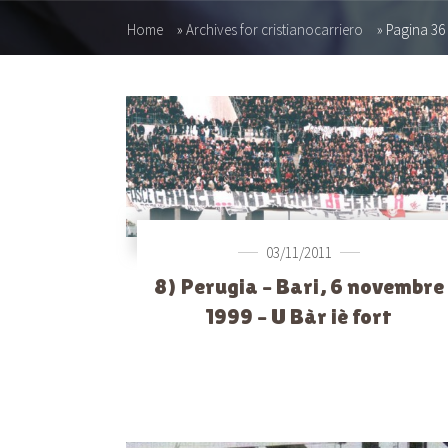
Home
»
Archives for cristianocarriero
»
Pagina 36
03/11/2011
8) Perugia – Bari, 6 novembre
1999 – U Bàr iè fort