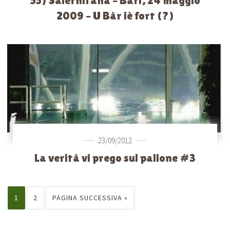
55) Salernitana – Bari, 24 maggio
2009 – U Bàr iè fort (?)
23/09/2012
La verità vi prego sul pallone #3
1
2
PAGINA SUCCESSIVA »