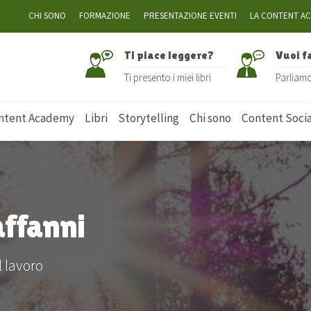
CHI SONO
FORMAZIONE
PRESENTAZIONE EVENTI
LA CONTENT A
Ti piace leggere?
Vuoi f
Ti presento i miei libri
Parliam
ntent Academy
Libri
Storytelling
Chi sono
Content Socia
affanni
l lavoro