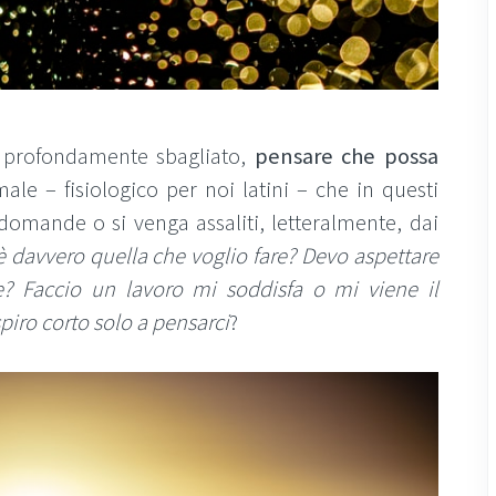
o, profondamente sbagliato,
pensare che possa
ale – fisiologico per noi latini – che in questi
e domande o si venga assaliti, letteralmente, dai
 è davvero quella che voglio fare? Devo aspettare
e? Faccio un lavoro mi soddisfa o mi viene il
piro corto solo a pensarci
?