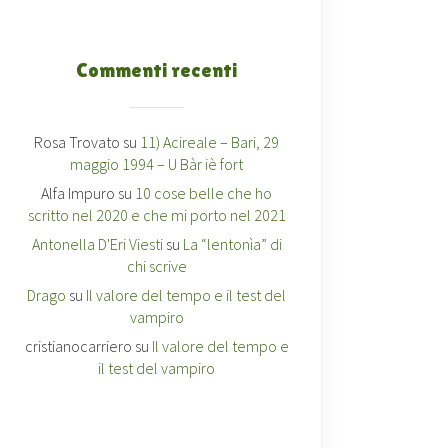
Commenti recenti
Rosa Trovato
su
11) Acireale – Bari, 29
maggio 1994 – U Bàr iè fort
Alfa Impuro
su
10 cose belle che ho
scritto nel 2020 e che mi porto nel 2021
Antonella D'Eri Viesti
su
La “lentonìa” di
chi scrive
Drago
su
Il valore del tempo e il test del
vampiro
cristianocarriero
su
Il valore del tempo e
il test del vampiro