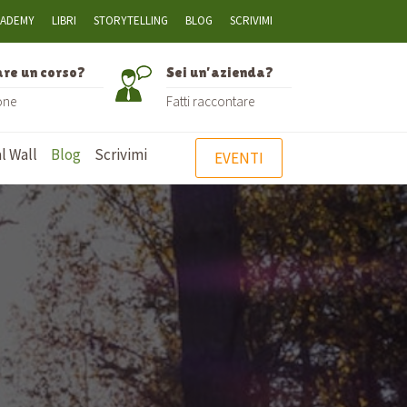
CADEMY
LIBRI
STORYTELLING
BLOG
SCRIVIMI
are un corso?
Sei un’azienda?
one
Fatti raccontare
l Wall
Blog
Scrivimi
EVENTI