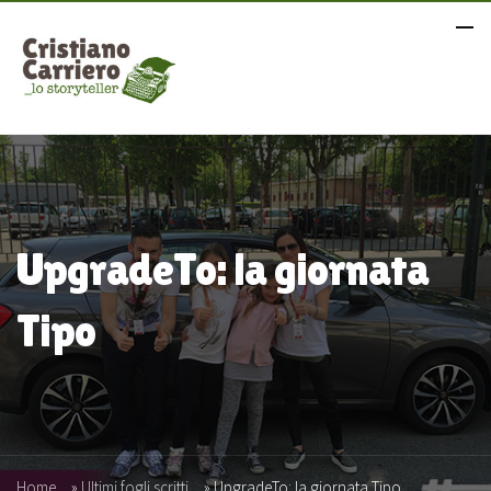
UpgradeTo: la giornata
Tipo
Home
»
Ultimi fogli scritti
»
UpgradeTo: la giornata Tipo