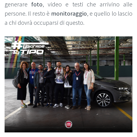
generare
foto
, video e testi che arrivino alle
persone. Il resto è
monitoraggio
, e quello lo lascio
a chi dovrà occuparsi di questo.