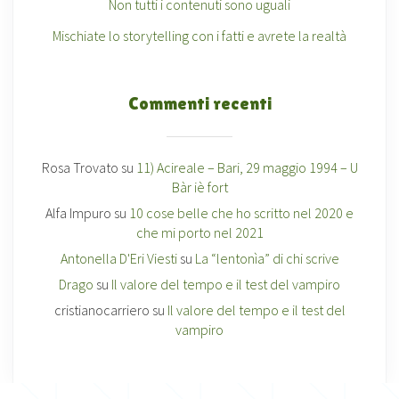
Non tutti i contenuti sono uguali
Mischiate lo storytelling con i fatti e avrete la realtà
Commenti recenti
Rosa Trovato
su
11) Acireale – Bari, 29 maggio 1994 – U
Bàr iè fort
Alfa Impuro
su
10 cose belle che ho scritto nel 2020 e
che mi porto nel 2021
Antonella D'Eri Viesti
su
La “lentonìa” di chi scrive
Drago
su
Il valore del tempo e il test del vampiro
cristianocarriero
su
Il valore del tempo e il test del
vampiro