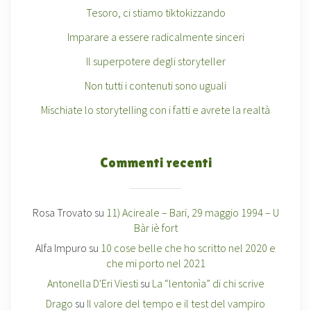
Tesoro, ci stiamo tiktokizzando
Imparare a essere radicalmente sinceri
Il superpotere degli storyteller
Non tutti i contenuti sono uguali
Mischiate lo storytelling con i fatti e avrete la realtà
Commenti recenti
Rosa Trovato
su
11) Acireale – Bari, 29 maggio 1994 – U
Bàr iè fort
Alfa Impuro
su
10 cose belle che ho scritto nel 2020 e
che mi porto nel 2021
Antonella D'Eri Viesti
su
La “lentonìa” di chi scrive
Drago
su
Il valore del tempo e il test del vampiro