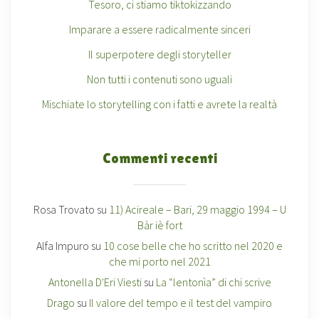
Tesoro, ci stiamo tiktokizzando
Imparare a essere radicalmente sinceri
Il superpotere degli storyteller
Non tutti i contenuti sono uguali
Mischiate lo storytelling con i fatti e avrete la realtà
Commenti recenti
Rosa Trovato
su
11) Acireale – Bari, 29 maggio 1994 – U
Bàr iè fort
Alfa Impuro
su
10 cose belle che ho scritto nel 2020 e
che mi porto nel 2021
Antonella D'Eri Viesti
su
La “lentonìa” di chi scrive
Drago
su
Il valore del tempo e il test del vampiro