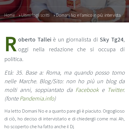
Home
»
Ultimi fogli scritti
»
Domani No e l’amico in più: intervista a Roberto Tallei (Sky Tg24)
R
oberto Tallei
è un giornalista di
Sky Tg24
,
oggi nella redazione che si occupa di
politica.
Età: 35.
Base a: Roma, ma quando posso torno
nelle Marche.
Blog/Sito: non ho più un blog da
molti anni, soppiantato da
Facebook
e
Twitter
.
(fonte
Pandemia.info
)
Ha letto Domani No e a quanto pare gli è piaciuto. Orgoglioso
di ciò, ho deciso di intervistarlo e di chiedergli come mai. Ah,
ho scoperto che ha fatto anche il Dj.