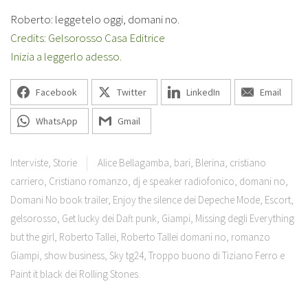
Roberto: leggetelo oggi, domani no.
Credits: Gelsorosso Casa Editrice
Inizia a leggerlo adesso.
Facebook
Twitter
LinkedIn
Email
WhatsApp
Gmail
Interviste
,
Storie
Alice Bellagamba
,
bari
,
Blerina
,
cristiano
carriero
,
Cristiano romanzo
,
dj e speaker radiofonico
,
domani no
,
Domani No book trailer
,
Enjoy the silence dei Depeche Mode
,
Escort
,
gelsorosso
,
Get lucky dei Daft punk
,
Giampi
,
Missing degli Everything
but the girl
,
Roberto Tallei
,
Roberto Tallei domani no
,
romanzo
Giampi
,
show business
,
Sky tg24
,
Troppo buono di Tiziano Ferro e
Paint it black dei Rolling Stones.