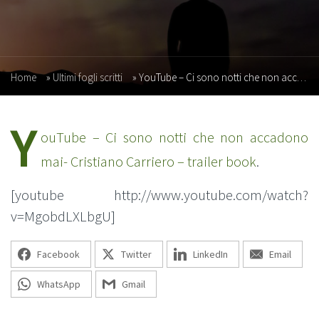
Home
»
Ultimi fogli scritti
»
YouTube – Ci sono notti che non accadono mai- Cristiano Carriero – trailer book
Y
ouTube – Ci sono notti che non accadono
mai- Cristiano Carriero – trailer book
.
[youtube http://www.youtube.com/watch?
v=MgobdLXLbgU]
Facebook
Twitter
LinkedIn
Email
WhatsApp
Gmail