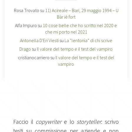
Rosa Trovato
su
11) Acireale – Bari, 29 maggio 1994 – U
Bàr iè fort
Alfa Impuro
su
10 cose belle che ho scritto nel 2020 e
che mi porto nel 2021
Antonella D'Eri Viesti
su
La “lentonìa” di chi scrive
Drago
su
Il valore del tempo e il test del vampiro
cristianocarriero
su
Il valore del tempo e il test del
vampiro
Faccio il
copywriter
e lo
storyteller
: scrivo
testi su commissione per aziende e non