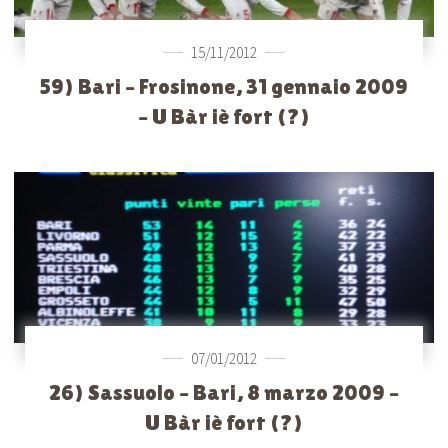
15/11/2012
59) Bari – Frosinone, 31 gennaio 2009
– U Bàr iè fort (?)
07/01/2012
26) Sassuolo – Bari, 8 marzo 2009 –
U Bàr iè fort (?)