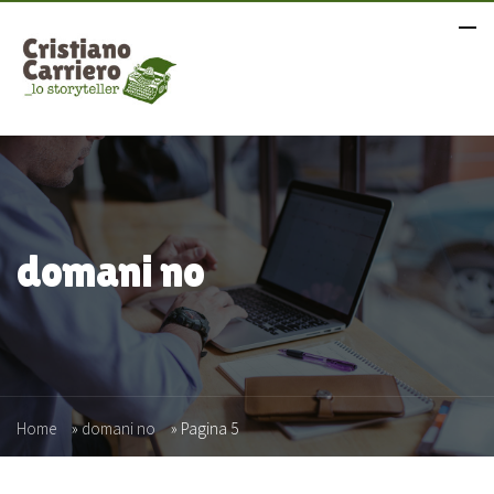
domani no
Home
»
domani no
»
Pagina 5