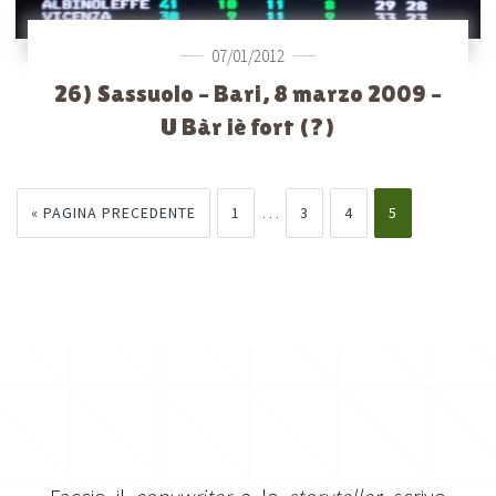
07/01/2012
26) Sassuolo – Bari, 8 marzo 2009 –
U Bàr iè fort (?)
…
« PAGINA PRECEDENTE
1
3
4
5