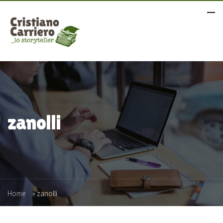
zanolli
Home
»
zanolli