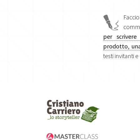
Facci
commis
per scrivere
prodotto, una
testi invitanti e