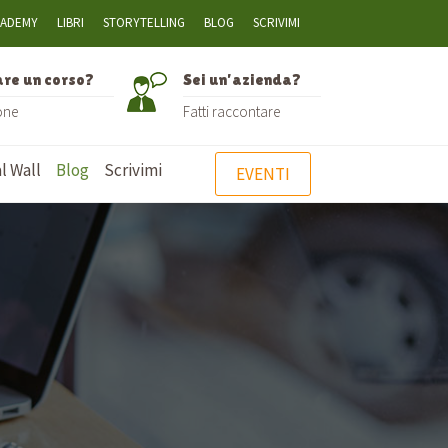
CADEMY
LIBRI
STORYTELLING
BLOG
SCRIVIMI
are un corso?
Sei un’azienda?
one
Fatti raccontare
l Wall
Blog
Scrivimi
EVENTI