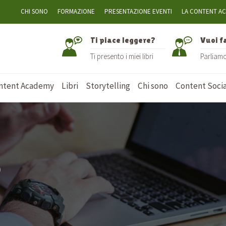
CHI SONO
FORMAZIONE
PRESENTAZIONE EVENTI
LA CONTENT A
Ti piace leggere?
Vuoi f
Ti presento i miei libri
Parliam
ntent Academy
Libri
Storytelling
Chi sono
Content Socia
o