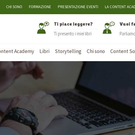
CHI SONO
FORMAZIONE
PRESENTAZIONE EVENTI
LA CONTENT ACA
Ti piace leggere?
Vuoi f
Ti presento i miei libri
Parliam
ontent Academy
Libri
Storytelling
Chi sono
Content Soc