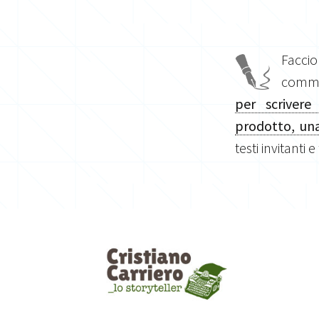
Facci
commis
per scrivere
prodotto, una
testi invitanti e