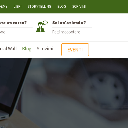
DEMY
LIBRI
STORYTELLING
BLOG
SCRIVIMI
are un corso?
Sei un’azienda?
one
Fatti raccontare
ial Wall
Blog
Scrivimi
EVENTI