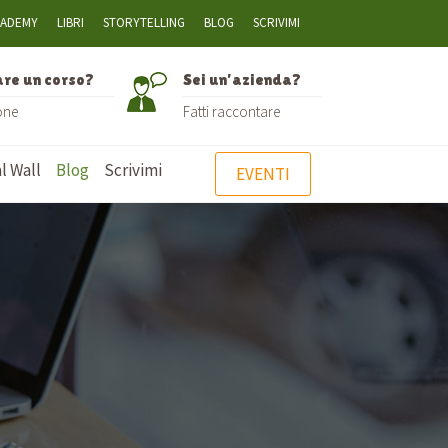
CADEMY
LIBRI
STORYTELLING
BLOG
SCRIVIMI
are un corso?
Sei un’azienda?
one
Fatti raccontare
l Wall
Blog
Scrivimi
EVENTI