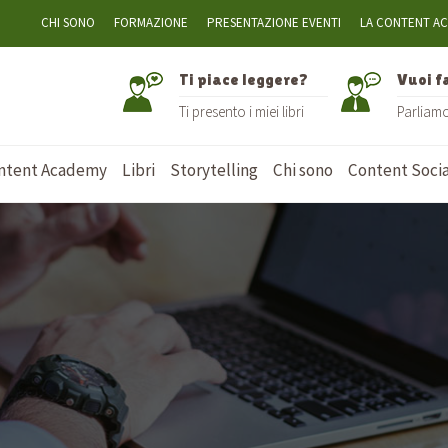
CHI SONO
FORMAZIONE
PRESENTAZIONE EVENTI
LA CONTENT A
Ti piace leggere?
Vuoi f
Ti presento i miei libri
Parliam
ntent Academy
Libri
Storytelling
Chi sono
Content Socia