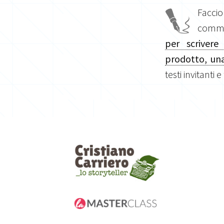
Facci
commis
per scrivere
prodotto, una
testi invitanti e