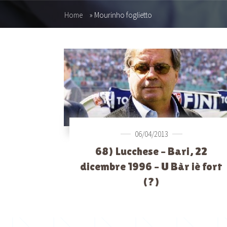
Home
»
Mourinho foglietto
06/04/2013
68) Lucchese – Bari, 22
dicembre 1996 – U Bàr iè fort
(?)