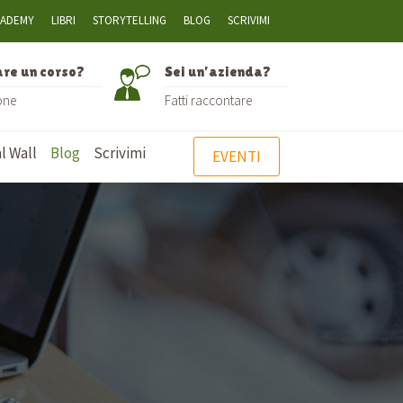
CADEMY
LIBRI
STORYTELLING
BLOG
SCRIVIMI
are un corso?
Sei un’azienda?
one
Fatti raccontare
l Wall
Blog
Scrivimi
EVENTI