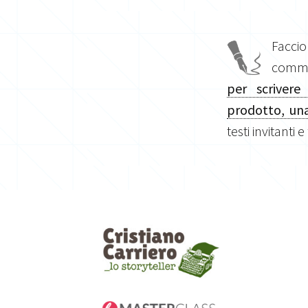
Facci
commis
per scrivere
prodotto, una
testi invitanti e