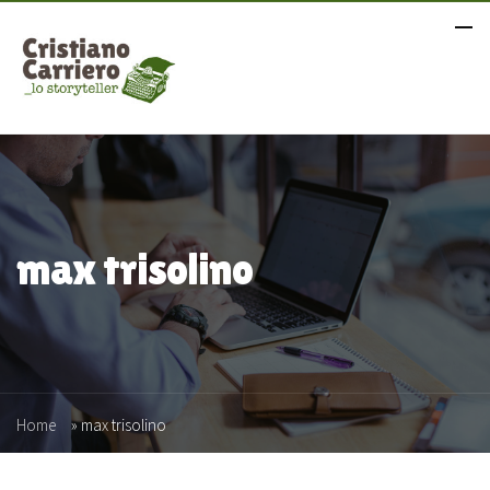
max trisolino
Home
»
max trisolino