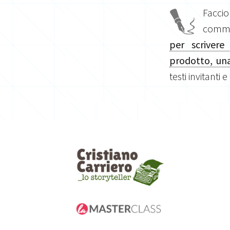
Facci
commis
per scrivere
prodotto, una
testi invitanti e