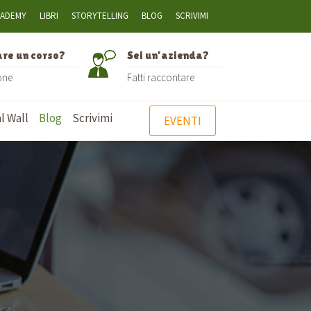
CADEMY
LIBRI
STORYTELLING
BLOG
SCRIVIMI
are un corso?
Sei un’azienda?
one
Fatti raccontare
l Wall
Blog
Scrivimi
EVENTI