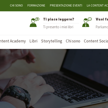
CHI SONO
FORMAZIONE
PRESENTAZIONE EVENTI
LA CONTENT A
Ti piace leggere?
Vuoi f
Ti presento i miei libri
Parliam
ntent Academy
Libri
Storytelling
Chi sono
Content Socia